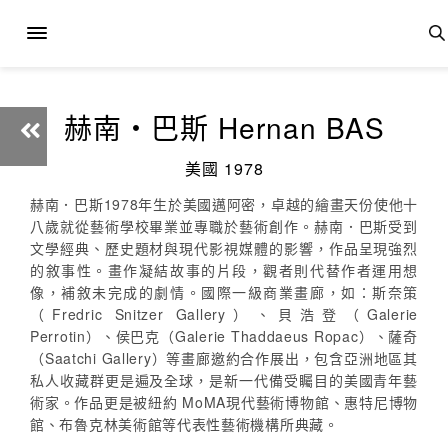
赫南‧巴斯 Hernan BAS
美國 1978
赫南．巴斯1978年生於美國邁阿密，卓越的繪畫天份使他十
八歲就從藝術學校畢業並專職於藝術創作。赫南．巴斯受到
文學經典、歷史題材與現代影視媒體的影響，作品呈現強烈
的敘事性。畫作凝結故事的片段，觀者則代替作者運用想
像，補敘未完成的劇情。國際一級商業畫廊，如：斯奈策
（Fredric Snitzer Gallery）、貝浩登（Galerie
Perrotin）、侯巴克（Galerie Thaddaeus Ropac）、薩奇
（Saatchi Gallery）等畫廊邀約合作展出，包含亞洲地區其
私人收藏群更是遍及全球，是新一代備受矚目的美國青年藝
術家。作品更是被紐約 MoMA現代藝術博物館、惠特尼博物
館、布魯克林美術館等代表性藝術機構所典藏。