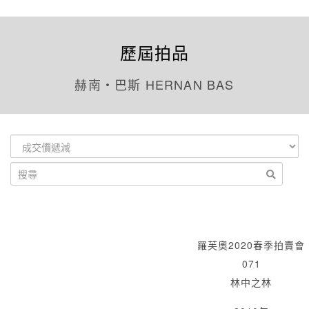
歷屆拍品
赫南‧巴斯 HERNAN BAS
羅芙奧2020春季拍賣會
071
林中之林