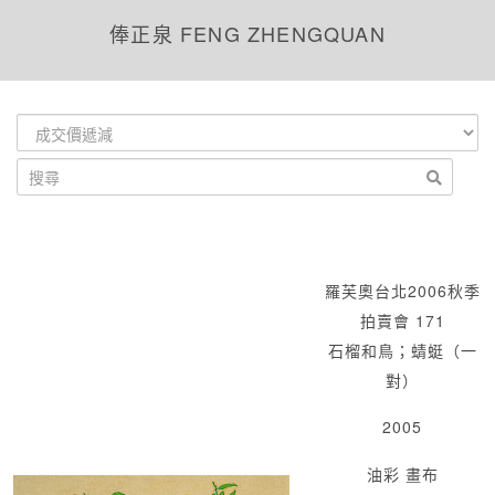
俸正泉 FENG ZHENGQUAN
羅芙奧台北2006秋季
拍賣會 171
石榴和鳥；蜻蜓（一
對）
2005
油彩 畫布