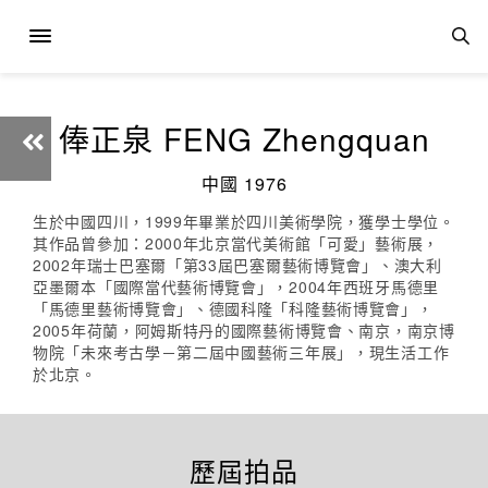
俸正泉 FENG Zhengquan
中國 1976
生於中國四川，1999年畢業於四川美術學院，獲學士學位。
其作品曾參加：2000年北京當代美術館「可愛」藝術展，
2002年瑞士巴塞爾「第33屆巴塞爾藝術博覽會」、澳大利
亞墨爾本「國際當代藝術博覽會」，2004年西班牙馬德里
「馬德里藝術博覽會」、德國科隆「科隆藝術博覽會」，
2005年荷蘭，阿姆斯特丹的國際藝術博覽會、南京，南京博
物院「未來考古學－第二屆中國藝術三年展」，現生活工作
於北京。
歷屆拍品