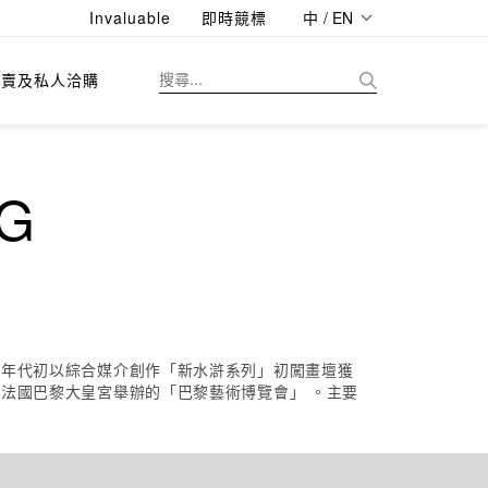
Invaluable
即時競標
中 / EN
拍賣及私人洽購
G
80年代初以綜合媒介創作「新水滸系列」初闖畫壇獲
，法國巴黎大皇宮舉辦的「巴黎藝術博覽會」 。主要