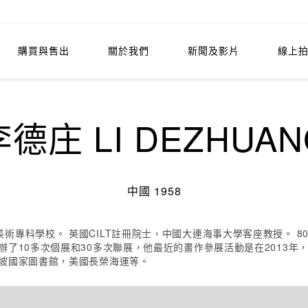
購買與售出
關於我們
新聞及影片
線上
李德庄 LI DEZHUAN
中國 1958
術專科學校。 英國CILT註冊院士，中國大連海事大學客座教授。 
辦了10多次個展和30多次聯展，他最近的畫作參展活動是在2013年
加坡國家圖書館，美國長榮海運等。