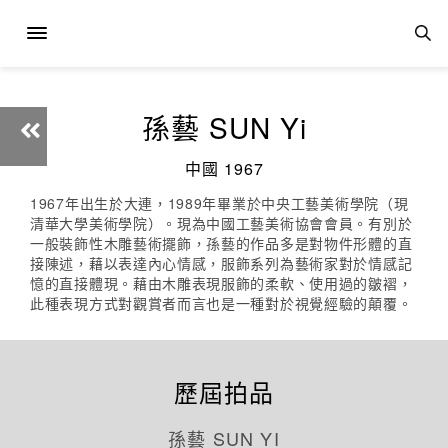
孫藝 SUN Yi
中國 1967
1967年出生於大連，1989年畢業於中央工藝美術學院（現
清華大學美術學院）。現為中國工藝美術協會會員。有別於
一般裝飾性木雕藝術擺飾，孫藝的作品多是對物件形體的直
接陳述，藉以表達內心情感，服飾系列為藝術家對於情感記
憶的直接體現。藉由木雕表現服飾的柔軟、使用過的皺褶，
此種表現方式對觀賞者而言也是一種對於視覺經驗的顛覆。
歷屆拍品
孫藝 SUN YI