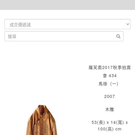
羅芙奧2017秋季拍賣
會 434
馬褂（一）
2007
木雕
53(長) x 14(寬) x
100(高) cm