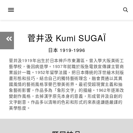
菅井汲 Kumi SUGAÏ
日本 1919-1996
菅井汲1919年出生於日本神戶市東灘區。曾入學大阪美術工
藝學校，後因病退學。1937年就職於阪急電鉄宣傳課主管商
業設計一職。1952年留學法國，把日本傳統的浮世繪木刻版
畫形態和技巧，結合自己的獨特藝術理念，融會貫通以其異
國風情的藝術風格享譽巴黎美術界。最初受超現實主義和抽
象藝術影響，作品多為「象形文字」的描繪。1962年逐漸改
變創作風格，去掉漢字原先本身的意義，形成菅井汲自創的
文字創意。作品多以清晰的色彩和形式的來表達謙遜嚴謹的
美學態度。