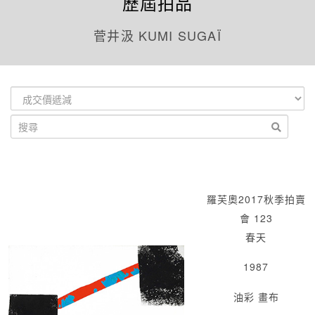
歷屆拍品
菅井汲 KUMI SUGAÏ
羅芙奧2017秋季拍賣
會 123
春天
1987
油彩 畫布