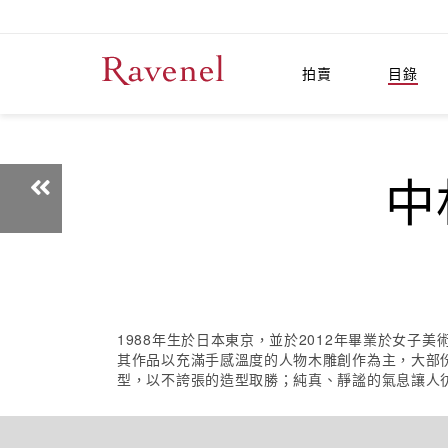
拍賣
目錄
中
1988年生於日本東京，並於2012年畢業於女
其作品以充滿手感溫度的人物木雕創作為主，大部
型，以不誇張的造型取勝；純真、靜謐的氣息讓人