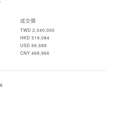
m
成交價
TWD 2,040,000
HKD 519,084
USD 66,688
CNY 468,966
8