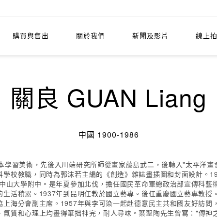
購買與售出
關於我們
新聞及影片
線上
關良 GUAN Liang
中國 1900-1986
本學習美術，先後入川端研究所師從畫家藤島武二，後轉入"太平洋畫
學校教職，同時為郭沫若主編的《創造》雜誌畫插圖和封面設計。192
、中山大學附中。是年夏參加北伐，擔任國民革命軍總政治部宣傳科藝
生活積累。1937年到昆明任教於國立藝專。後任重慶國立藝專教授。
上海分會副主席。1957年與李可染一起赴德意民主共和國友好訪問，
、氣質和心理上均畫得筆拙神完，耐人尋味。葉聖陶先生曾寫："傳神