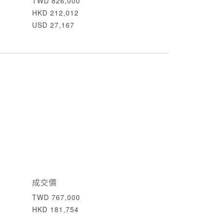
TWD 826,000
HKD 212,012
USD 27,167
成交價
TWD 767,000
HKD 181,754