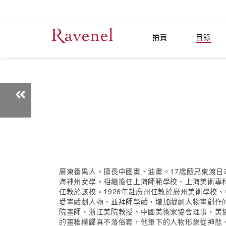
拍賣
目錄
廣東番禺人。擅長中國畫、油畫。17歲隨兄東渡日
海神州女學。相繼擔任上海師範學校、上海美術專科
任教於該校。1926年赴廣州任教於廣州美術學校
愛畫戲劇人物，並拜師學戲，增加戲劇人物畫創作的
院畫師、浙江美院教授、中國美術家協會理事，美協
的畫稚樸歸真不落俗套，他筆下的人物形象從神態