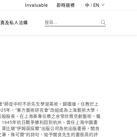
Invaluable
即時競標
中 / EN
拍賣及私人洽購
會"師從中村不折先生學習美術。歸國後，任教於上
5年，"東方藝術研究會"改組成為上海藝術大學，
術股股長。在上海美專任教之余常欣賞京劇藝術，偏
1945年抗日戰爭勝利回到杭州。曾任上海中國畫
萊比錫"伊姆茵採爾"出版公司為他出版畫冊。關良
之筆，殊可贊"的詩句，給予關良先生的畫很高的評