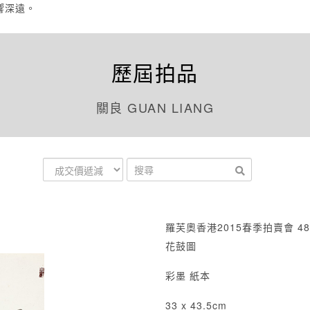
響深遠。
歷屆拍品
關良 GUAN LIANG
羅芙奧香港2015春季拍賣會 48
花鼓圖
彩墨 紙本
33 x 43.5cm