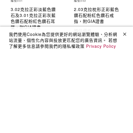
編號
編號
001
002
3.02克拉正彩淡藍色鑽
2.03克拉枕形正彩藍色
石及3.01克拉正彩灰藍
鑽石配粉紅色鑽石戒
色鑽石配粉紅色鑽石耳
指，附GIA證書
墜，附GIA證書
預估價格
我們使用Cookie為您提供更好的網站瀏覽體驗、分析網
預估價格
TWD 44,800,000
站流量、個性化內容與投放更匹配您的廣告資訊。 若想
TWD 73,600,000
了解更多信息請參閱我們的隱私權政策
Privacy Policy
羅芙奧2023秋季鑑賞會
羅芙奧2023秋季鑑賞會
編號
編號
003
004